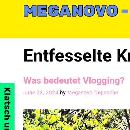
Skip
MEGANOVO -
to
content
Entfesselte Kr
Was bedeutet Vlogging?
June 23, 2024
by
Meganovo Depesche