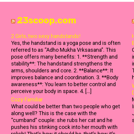
23scoop.com
2 Girls, two sexy handstands!
Yes, the handstand is a yoga pose and is often
referred to as “Adho Mukha Vrksasana”. This
pose offers many benefits: 1. **Strength and
stability**: The handstand strengthens the
arms, shoulders and core. 2. **Balance**: It
improves balance and coordination. 3. **Body
awareness**: You learn to better control and
perceive your body in space. 4. […]
Cozy Familiar
What could be better than two people who get
along well? This is the case with the
“cumband” couple: she rubs her cat and he
pushes his stinking cock into her mouth with
relish! That’s how it should be, that’s how it’s