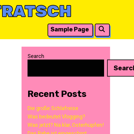
TRATSCH
Search
Sample Page
Search
Searc
Recent Posts
Die große Schlafreise
Was bedeutet Vlogging?
Was jetzt? Na klar, Osterhüpfen!
Das Babe ist eingeschirrt