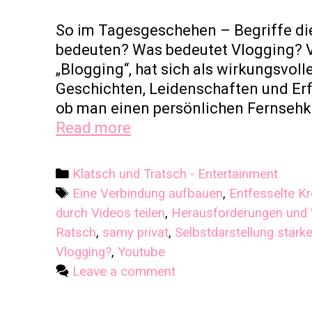
So im Tagesgeschehen – Begriffe die
bedeuten? Was bedeutet Vlogging? V
„Blogging“, hat sich als wirkungsvol
Geschichten, Leidenschaften und Erfa
ob man einen persönlichen Fernsehk
Was
Read more
bedeutet
Vlogging?
Categories
Klatsch und Tratsch - Entertainment
Tags
Eine Verbindung aufbauen
,
Entfesselte Kre
durch Videos teilen
,
Herausforderungen un
Ratsch
,
samy privat
,
Selbstdarstellung stärk
Vlogging?
,
Youtube
Leave a comment