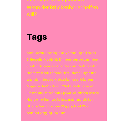
Wenn der Brückenbauer helfen
will?
Tags
babe
Dominik Wlazny
Eine Verbindung aufbauen
Entfesselte Kreativität
Erinnerungen dokumentieren
Frieden
Gehopse
Geschichten durch Videos teilen
Haare waschen
harness
Herausforderungen und
Wachstum
Jessica
Klatsch
Lernen und Lehren
Meganovo
NoPoo
Ostern 2024
Ostertanz
Papst
Franziskus
Ratsch
samy privat
Schlafideen
schöne
Haare ohne Shampoo
Selbstdarstellung stärken
Ukraine
Vanja
Vloggen
Vlogging Fazit
Was
bedeutet Vlogging?
Youtube